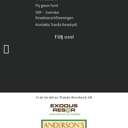
Fly green fund
SRF - Svenska
Resebranschföreningen
Kontakta Tranås Resebyrå
Följ oss!
King Tours
Vasagatan 27
573 31
Tranås
Vi är en del av Tranås Resebyrå AB
Telefon
0140-375095
Org nr 556210-0593
©
info@kingtours.se
2026