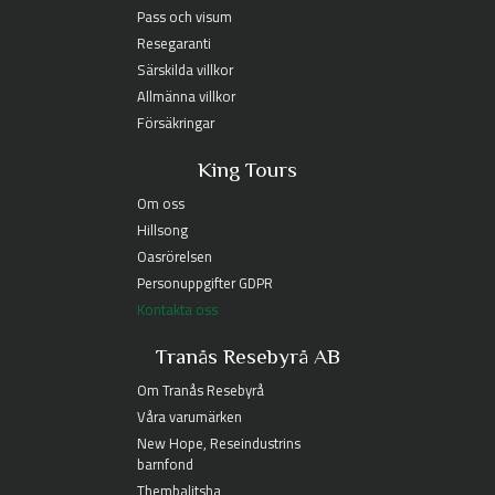
Pass och visum
Resegaranti
Särskilda villkor
Allmänna villkor
Försäkringar
King Tours
Om oss
Hillsong
Oasrörelsen
Personuppgifter GDPR
Kontakta oss
Tranås Resebyrå AB
Om Tranås Resebyrå
Våra varumärken
New Hope, Reseindustrins
barnfond
Thembalitsha