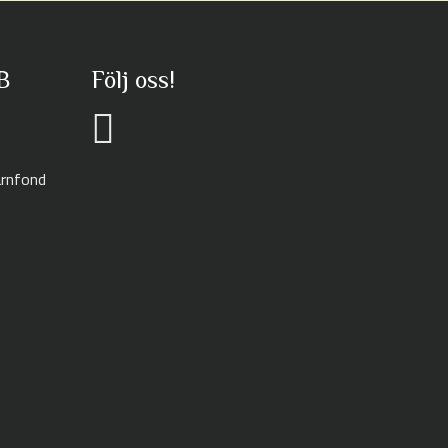
B
Följ oss!
arnfond