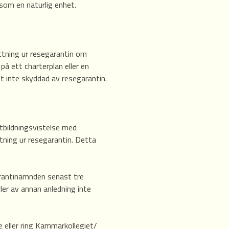
som en naturlig enhet.
ttning ur resegarantin om
på ett charterplan eller en
ot inte skyddad av resegarantin.
tbildningsvistelse med
ttning ur resegarantin. Detta
arantinämnden senast tre
ller av annan anledning inte
 eller ring Kammarkollegiet/