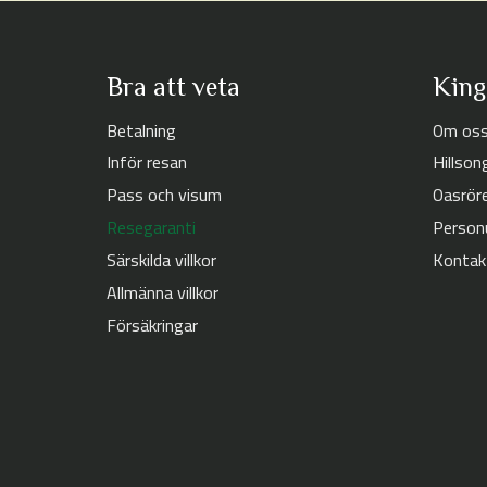
Bra att veta
King
Betalning
Om os
Inför resan
Hillson
Pass och visum
Oasrör
Resegaranti
Person
Särskilda villkor
Kontak
Allmänna villkor
Försäkringar