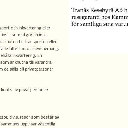
ort och inkvartering eller
jänst, som utgör en inte
 knuten till transporten eller
nträde till ett idrottsevenemang.
hålla inkvartering. En
er som är knutna till varandra.
 de säljs till privatpersoner
 köpts av privatpersoner:
or, d.v.s. resor som består av
llsammans uppvisar väsentlig