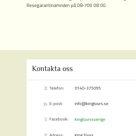
Resegarantinämnden på 08‑700 08 00.
Kontakta oss
Telefon:
0140-375095
E-post:
info@kingtours.se
Facebook:
kingtourssverige
Adress:
King Tours