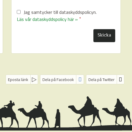
Jag samtycker till dataskyddspolicyn.
Läs vår dataskyddspolicy här »
*
Eposta länk
Dela på Facebook
Dela på Twitter