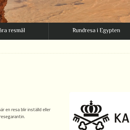
åra resmål
Rundresa i Egypten
en resa blir inställd eller
resegarantin.