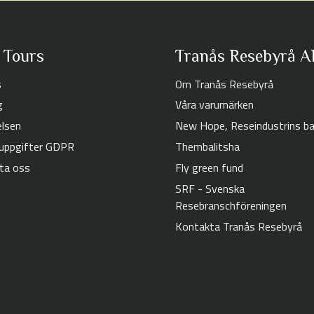
 Tours
Tranås Resebyrå A
s
Om Tranås Resebyrå
g
Våra varumärken
elsen
New Hope, Reseindustrins b
uppgifter GDPR
Thembalitsha
ta oss
Fly green fund
SRF - Svenska
Resebranschföreningen
Kontakta Tranås Resebyrå