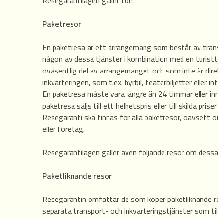
Resegarantilagen gäller för:
Paketresor
En paketresa är ett arrangemang som består av transp
någon av dessa tjänster i kombination med en turistt
oväsentlig del av arrangemanget och som inte är direkt
inkvarteringen, som t.ex. hyrbil, teaterbiljetter eller i
En paketresa måste vara längre än 24 timmar eller inne
paketresa säljs till ett helhetspris eller till skilda pris
Resegaranti ska finnas för alla paketresor, oavsett om
eller företag.
Resegarantilagen gäller även följande resor om dessa
Paketliknande resor
Resegarantin omfattar de som köper paketliknande res
separata transport- och inkvarteringstjänster som ti